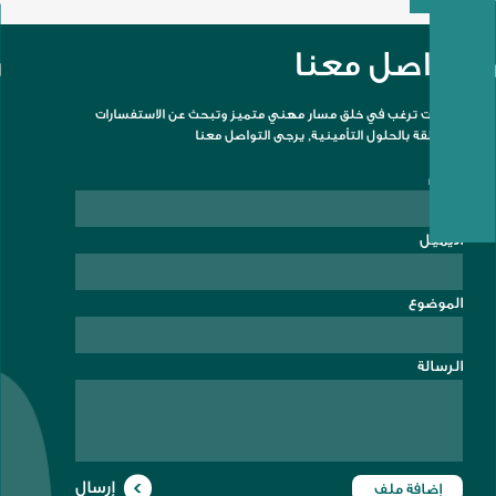
كل
المغفلة
بقرار الاداري
بتعيين
التوفيق
رقم (18)
بتاريخ
"السيد
والنجاح
تواصل معنا
بمهامه
20/6/2022.
المهندس
سامر
الجديدة .
العش"
إن كنت ترغب في خلق مسار مهني متميز وتبحث عن الاستفسارات
مديراً عاماً
المتعلقة بالحلول التأمينية, يرجى التواصل معنا
للشركة
الاسم
اعتباراً من
تاريخ
01/07/2022 .
الايميل
الموضوع
الرسالة
>
إرسال