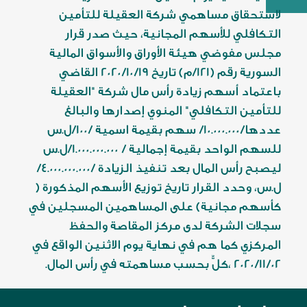
لاستحقاق مساهمي شركة العقيلة للتأمين
التكافلي للأسهم المجانية، حيث صدر قرار
مجلس مفوضي هيئة الأوراق والأسواق المالية
السورية رقم (121/م) تاريخ 2020/10/19 القاضي
باعتماد أسهم زيادة رأس مال شركة "العقيلة
للتأمين التكافلي" المنوي إصدارها والبالغ
عددها/10.000.000/ سهم بقيمة اسمية /100/ل.س
للسهم الواحد بقيمة إجمالية / 1.000.000.000/ل.س
ليصبح رأس المال بعد تنفيذ الزيادة /4.000.000.000/
ل.س، وحدد القرار تاريخ توزيع الأسهم المذكورة (
كأسهم مجانية) على المساهمين المسجلين في
سجلات الشركة لدى مركز المقاصة والحفظ
المركزي كما هم في نهاية يوم الاثنين الواقع في
2020/11/02 ،كلٌّ بحسب مساهمته في رأس المال.